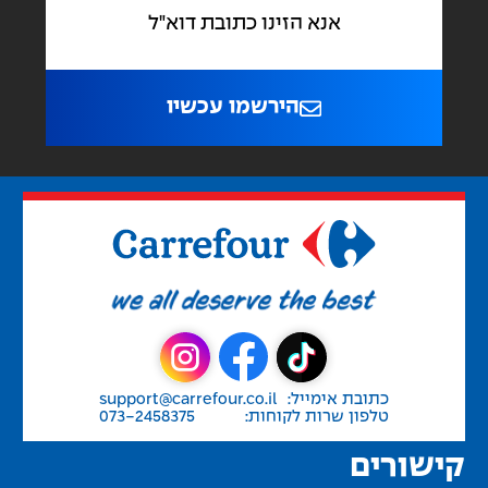
הירשמו עכשיו
כתובת אימייל:
support@carrefour.co.il
טלפון שרות לקוחות:
073-2458375
קישורים