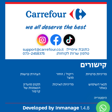
כתובת אימייל:
support@carrefour.co.il
טלפון שרות לקוחות:
073-2458375
קישורים
מדיניות פרטיות
ריקול / החזר
הצהרת נגישות
מוצר
תנאי השימוש
מדיניות האיכות
תקנון מועדון
באתר
הנאמנות של
קרפור
היסטוריה
Developed by Inmanage
1.4.8