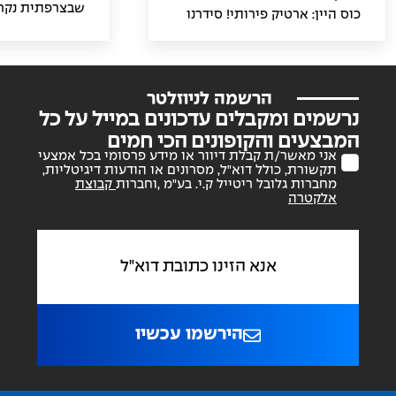
שבצרפתית נקרא
כוס היין: ארטיק פירותי! סידרנו
הצרפתים מכנים 
לכם הצעה למשקה שישדרג לכם
צבעוניותו, המזכ
את הערב עם החברים, וגם יפתיע
של התוכי. הקוק
אותם
כלל כאופציה מר
הרשמה לניוזלטר
מושלמת למזג או
נרשמים ומקבלים עדכונים במייל על כל
לאירועים חגיגיי
המבצעים והקופונים הכי חמים
אני מאשר/ת קבלת דיוור או מידע פרסומי בכל אמצעי
תקשורת, כולל דוא"ל, מסרונים או הודעות דיגיטליות,
מחברות גלובל ריטייל ק.י. בע"מ ,וחברות
קבוצת
אלקטרה
הירשמו עכשיו