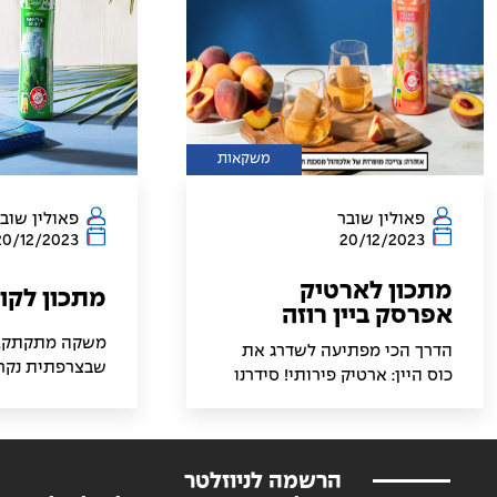
משקאות
פאולין שובר
פאולין שוב
20/12/2023
20/12/2023
מתכון לארטיק
מתכון לקוק
אפרסק ביין רוזה
משקה מתקתק, מ
הדרך הכי מפתיעה לשדרג את
שבצרפתית נקרא
כוס היין: ארטיק פירותי! סידרנו
הצרפתים מכנים 
לכם הצעה למשקה שישדרג לכם
צבעוניותו, המזכ
את הערב עם החברים, וגם יפתיע
של התוכי. הקוק
אותם
כלל כאופציה מר
הרשמה לניוזלטר
מושלמת למזג או