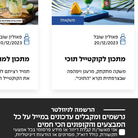
משקאות
פאולין שובל
פאולין שוב
20/12/2023
20/12/2023
מתכון לקוקטייל תוכי
מתכון למו
משקה מתקתק, מרענן ויפהפה
תמיד רציתם לד
שבצרפתית נקרא "התוכי".
את הקוקטייל הכ
הצרפתים מכנים אותו כך בזכות
סידרנו לכם מתכ
צבעוניותו, המזכירה את נוצותיו
ומהיר במיוחד 
של התוכי. הקוקטייל מוגש בדרך
הערב עם החברי
כלל כאופציה מרעננת וטרופית,
המשפחה
הרשמה לניוזלטר
מושלמת למזג אוויר חם או
נרשמים ומקבלים עדכונים במייל על כל
לאירועים חגיגיים.
המבצעים והקופונים הכי חמים
אני מאשר/ת קבלת דיוור או מידע פרסומי בכל אמצעי
תקשורת, כולל דוא"ל, מסרונים או הודעות דיגיטליות,