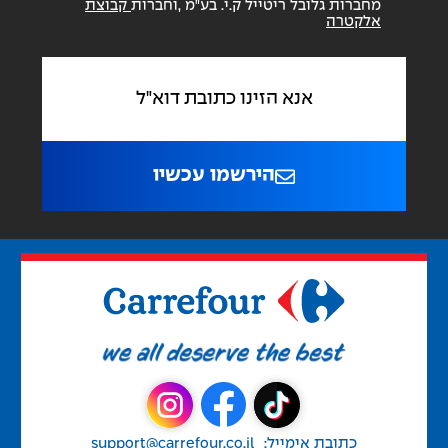
מחברות גלובל ריטייל ק.י. בע"מ ,וחברות
קבוצת
אלקטרה
הירשמו עכשיו
כתובת אימייל:
support@carrefour.co.il