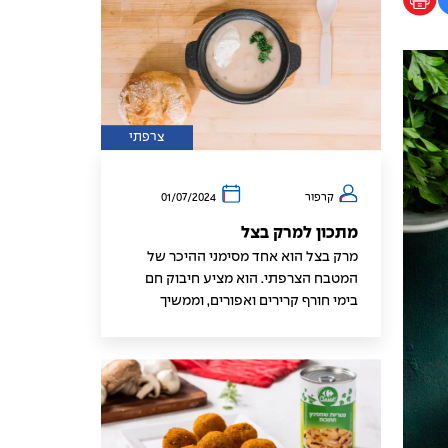
צרפתי
קרפור
01/07/2024
מתכון למרק בצל
מרק בצל הוא אחד מסימני ההיכר של
המטבח הצרפתי. הוא מציע חיבוק חם
בימי חורף קרירים ואפורים, וממשיך
לשמח את החך בכל שאר ימות השנה.
המוניטין שלו כמנה קלאסית נובע לא רק
מהמקורות הוותיקים שלו, אלא גם
מהטעמים העשירים והארומה המשכרת.