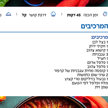
זמן הכנה
45 דקות
דרגת קושי
קל
מ
המרכיבים
מרכיבים:
1 בצל לבן
1 זוקיני ירוק
1 קישוא צהוב
3 עגבניות
1 חציל
1 פלפל אדום
1 פלפל צהוב
1 קופסה מחית עגבניות של קרפור
2 שיני שום כתושות
1 גבעול בזיליקום טרי קצוץ
מלח ופלפל לפי הטעם
שמן זית