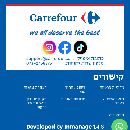
כתובת אימייל:
support@carrefour.co.il
טלפון שרות לקוחות:
073-2458375
קישורים
מדיניות פרטיות
ריקול / החזר
הצהרת נגישות
מוצר
תנאי השימוש
מדיניות האיכות
תקנון מועדון
באתר
הנאמנות של
קרפור
היסטוריה
Developed by Inmanage
1.4.8