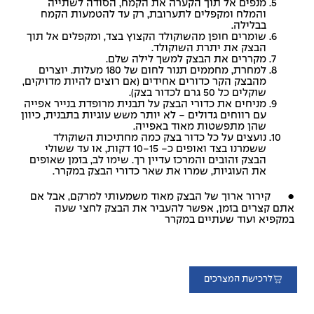
מנפים אל תוך הקערה את הקמח, הסודה לשתייה
והמלח ומקפלים לתערובת, רק עד להטמעות הקמח
בבלילה.
שומרים חופן מהשוקולד הקצוץ בצד, ומקפלים אל תוך
הבצק את יתרת השוקולד.
מקררים את הבצק למשך לילה שלם.
למחרת, מחממים תנור לחום של 180 מעלות. יוצרים
מהבצק הקר כדורים אחידים (אם רוצים להיות מדויקים,
שוקלים כל 50 גרם לכדור בצק).
מניחים את כדורי הבצק על תבנית מרופדת בנייר אפייה
עם רווחים גדולים - לא יותר משש עוגיות בתבנית, כיוון
שהן מתפשטות מאוד באפייה.
נועצים על כל כדור בצק כמה מחתיכות השוקולד
ששמרנו בצד ואופים כ- 10-15 דקות, או עד ששולי
הבצק זהובים והמרכז עדיין רך. שימו לב, בזמן שאופים
את העוגיות, שמרו את שאר כדורי הבצק במקרר.
● קירור ארוך של הבצק מאוד משמעותי למרקם, אבל אם
אתם קצרים בזמן, אפשר להעביר את הבצק לחצי שעה
במקפיא ועוד שעתיים במקרר
לרכישת המצרכים