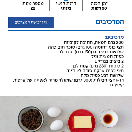
זמן הכנה
דרגת קושי
מספר מנות
90 דקות
בינוני
22
המרכיבים
לרכישת המצרכים
מרכיבים:
200 גרם חמאה, חתוכה לקוביות
חצי כוס דחוסה (100 גרם) סוכר חום כהה
שלושת רבע כוס (150 גרם) סוכר לבן
כפית תמצית וניל
2 ביצים בגודל L
2 כוסות (280 גרם) קמח לבן
חצי כפית אבקת סודה לשתייה
שלושת רבע כפית מלח
1 ו-וחצי חבילות (300 גרם) שוקולד מריר לאפייה של קרפור,
קצוץ גס