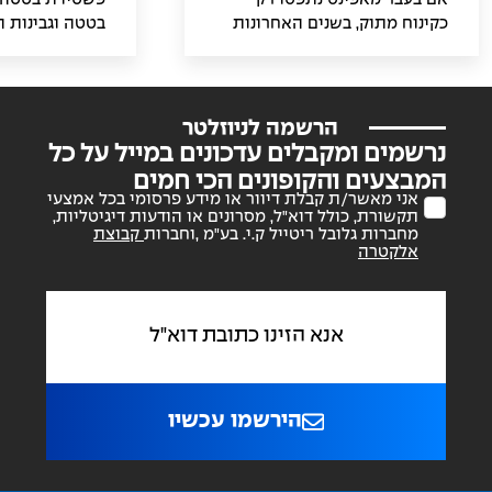
כקינוח מתוק, בשנים האחרונות
בטטה וגבינות 
מתוודעים הישראלים לאיכויות
ומלאת טעם, ה
של מאפינס מלוחים. אחד
המתיקות הטבע
המילויים הכי טעימים של
עם הטעם העשי
מאפינס הוא גבינה וזיתים, שילוב
הגבינות. היא מ
הרשמה לניוזלטר
קלאסי שעובד בפיצות, בורקסים
ארוחה, בין אם 
נרשמים ומקבלים עדכונים במייל על כל
ומאכלים נוספים, ועובד נהדר גם
כתוספת עשירה.
המבצעים והקופונים הכי חמים
במאפינס.
הנהדר עוטפים 
אני מאשר/ת קבלת דיוור או מידע פרסומי בכל אמצעי
תקשורת, כולל דוא"ל, מסרונים או הודעות דיגיטליות,
תוצרת בית, שמ
מחברות גלובל ריטייל ק.י. בע"מ ,וחברות
קבוצת
הטעם ובעיקר א
אלקטרה
הירשמו עכשיו