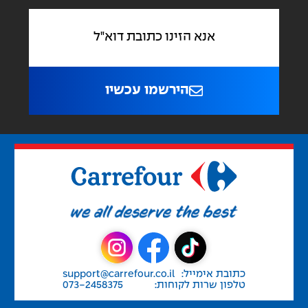
הירשמו עכשיו
כתובת אימייל:
support@carrefour.co.il
טלפון שרות לקוחות:
073-2458375