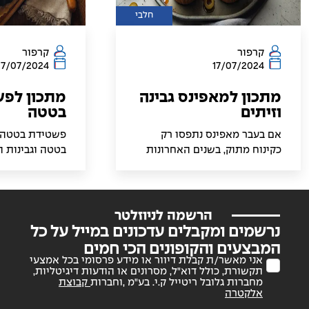
חלבי
קרפור
קרפור
17/07/2024
17/07/2024
מתכון למאפינס גבינה
מתכון לפ
וזיתים
בטטה
אם בעבר מאפינס נתפסו רק
פשטידת בטטה ו
כקינוח מתוק, בשנים האחרונות
בטטה וגבינות 
מתוודעים הישראלים לאיכויות
ומלאת טעם, ה
של מאפינס מלוחים. אחד
המתיקות הטבע
המילויים הכי טעימים של
עם הטעם העשי
מאפינס הוא גבינה וזיתים, שילוב
הגבינות. היא מ
הרשמה לניוזלטר
קלאסי שעובד בפיצות, בורקסים
ארוחה, בין אם 
נרשמים ומקבלים עדכונים במייל על כל
ומאכלים נוספים, ועובד נהדר גם
כתוספת עשירה.
המבצעים והקופונים הכי חמים
במאפינס.
הנהדר עוטפים 
אני מאשר/ת קבלת דיוור או מידע פרסומי בכל אמצעי
תקשורת, כולל דוא"ל, מסרונים או הודעות דיגיטליות,
תוצרת בית, שמ
מחברות גלובל ריטייל ק.י. בע"מ ,וחברות
קבוצת
הטעם ובעיקר א
אלקטרה