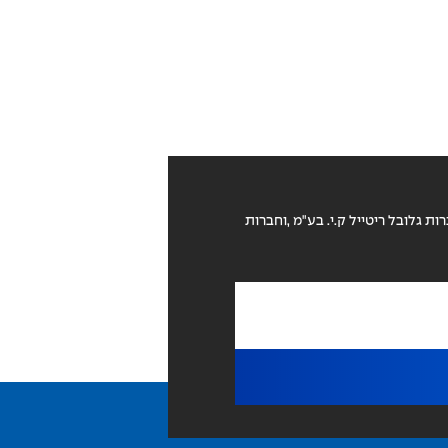
ת גלובל ריטייל ק.י. בע"מ ,וחברות