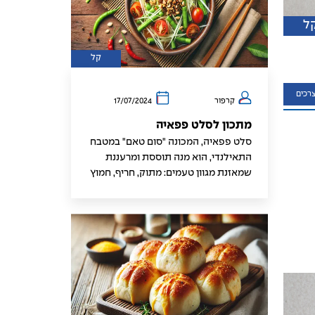
ל
קל
רכים
קרפור
17/07/2024
מתכון לסלט פפאיה
סלט פפאיה, המכונה "סום טאם" במטבח
התאילנדי, הוא מנה תוססת ומרעננת
שמאזנת מגוון טעמים: מתוק, חריף, חמוץ
ומלוח. הסלט הזה מהווה מרכיב עיקרי
באוכל רחוב תאילנדי וגם מאכל פופולרי
במדינות רבות בדרום מזרח אסיה. פפאיה
ירוקה היא המרכיב העיקרי, והיא מספקת
מרקם פריך שסופג את הרוטב המעט
החריף, שהופך כל ביס לפרץ של טעם.