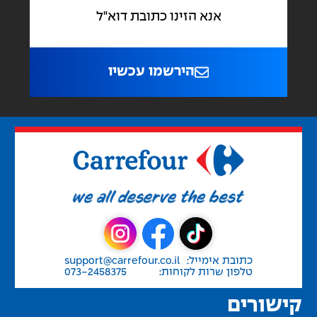
הירשמו עכשיו
כתובת אימייל:
support@carrefour.co.il
טלפון שרות לקוחות:
073-2458375
קישורים