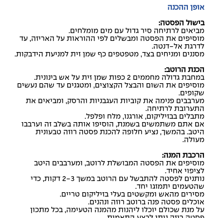
אופן ההכנה
בישול הפסטה:
מביאים לרתיחה סיר גדול עם מים מומלחים.
מוסיפים את הפסטה ומבשלים לפי ההוראות על האריזה, עד
לדרגת אל-דנטה.
מסננים ומניחים בצד, מטפטפים כף שמן זית למניעת הידבקות.
הכנת הרוטב:
במחבת גדולה מחממים 2 כפות שמן זית על אש בינונית.
מוסיפים את השום והבצל הקצוצים, ומטגנים עד שהם נעשים
שקופים.
מערבבים פנימה את קוביות העגבניות והרסק, ומביאים את
התערובת לרתיחה.
מתבלים בבזיליקום, אורגנו, מלח ופלפל.
אם אתם משתמשים בשמנת, הוסיפו אותה בשלב זה וערבבו
היטב. בהמשך, נציע חלופה להכנת פסטה רוזה טבעונית
מעולה.
הרכבת המנה:
מוסיפים את הפסטה המבושלת לרוטב, ומערבבים היטב
לציפוי אחיד.
נותנים לפסטה להתבשל עם הרוטב במשך 2-3 דקות, כדי
שהטעמים יתמזגו יחד.
מסירים מהאש ומקשטים בעלי בזיליקום טריים.
אוכלים פסטה פנה ברוטב רוזה ונהנים.
על מנת שכולם יוכלו ליהנות מהמנה הטעימה, בכל מתכון
פסטה רוזה ניתן לבצע התאמות.