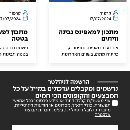
קרפור
קרפור
17/07/2024
17/07/2024
מתכון למאפינס גבינה
מתכון לפ
וזיתים
בטטה
אם בעבר מאפינס נתפסו רק
פשטידת בטטה ו
כקינוח מתוק, בשנים האחרונות
בטטה וגבינות 
מתוודעים הישראלים לאיכויות
ומלאת טעם, ה
של מאפינס מלוחים. אחד
המתיקות הטבע
המילויים הכי טעימים של
עם הטעם העשי
מאפינס הוא גבינה וזיתים, שילוב
הגבינות. היא מ
הרשמה לניוזלטר
קלאסי שעובד בפיצות, בורקסים
ארוחה, בין אם 
נרשמים ומקבלים עדכונים במייל על כל
ומאכלים נוספים, ועובד נהדר גם
כתוספת עשירה.
המבצעים והקופונים הכי חמים
במאפינס.
הנהדר עוטפים 
אני מאשר/ת קבלת דיוור או מידע פרסומי בכל אמצעי
תקשורת, כולל דוא"ל, מסרונים או הודעות דיגיטליות,
תוצרת בית, שמ
מחברות גלובל ריטייל ק.י. בע"מ ,וחברות
קבוצת
הטעם ובעיקר א
אלקטרה