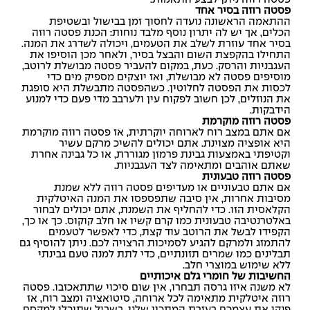
פסטה רוזה בסיר אחד
ההתאמה הראשונה נועדה לחסוך זמן בבישול ובשטיפת
הכלים, אך יש לה יתרון נוסף מלבד נוחות: הכנת פסטה רוזה
בסיר אחד עוזרת לשלב את הטעמים, ויכולה לשדרג את המנה.
התחילו בהקפצת השום והבצל בסיר, ולאחר מכן הוסיפו את
העגבניות והרסק. כעת, במקום להעביר פסטה מבושלת לרוטב,
מוסיפים פסטה לא מבושלת, ואז יוצקים מספיק מים כדי
לכסות את הפסטה לחלוטין. כשהפסטה מתבשלת היא סופגת
את הנוזלים, לכן חשוב לפקוח עין ולערבב מדי פעם כדי למנוע
הידבקות.
פסטה רוזה מוקרמת
אם אתם במצב רוח לארוחה יוקרתית, אז פסטה רוזה מוקרמת
היא אופציה מצוינת. אתם יכולים להשיכ מרקם עשיר
וקטיפתי באמצעות גבינת פרמזן מגוררת, או כל גבינה אחרת
שאתם אוהבים ומתאימה לצד העגבניות.
פסטה רוזה טבעונית
אם אתם טבעוניים או מעדיפים פסטה רוזה ללא שמנת
מסיבות אחרות, אין סיבה שתפספסו את המנה האיטלקית
הקלאסית הזו. כדי להחליף את השמנת, אתם יכולים לבחור
באלטרנטיבה טבעונית כמו קרם קשיו או חלב קוקוס. כך או כך,
הקפידו לבשל את הרוטב עוד קצת, כדי לאפשר לטעמים
להתמזג ולמרקם להגיע לסמיכות הרצויה לכם. ניתן להוסיף גם
תבלינים כמו שמרים תזונתיים, כדי לתת למנה טעם גבינתי
ללא שימוש במוצרי חלב.
החשיבות של חומרי גלם איכותיים
לא משנה איזו גרסה תבחרו, אין שום סיכוי שתתאכזבו. פסטה
רוזה איטלקית מתאימה לכל ארוחה, סיטואציה ומצב רוח, אז
פנקו את עצמכם בעזרת המתכון שלנו. בשביל שתוכלו למקסם