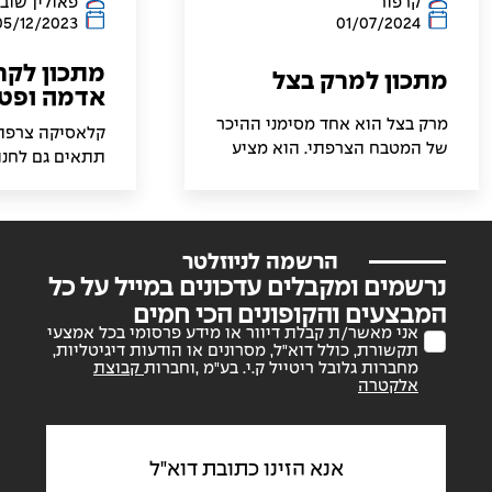
קרפור
פאולין שוב
05/12/2023
01/07/2024
מתכון לקר
מתכון למרק בצל
אדמה ופטר
מרק בצל הוא אחד מסימני ההיכר
קלאסיקה צרפת
של המטבח הצרפתי. הוא מציע
תתאים גם לחנו
חיבוק חם בימי חורף קרירים
פריכים עם פטרי
ואפורים, וממשיך לשמח את החך
שמכינים בקלילו
בכל שאר ימות השנה. המוניטין
את הדלקת הנר
שלו כמנה קלאסית נובע לא רק
הרשמה לניוזלטר
מהמקורות הוותיקים שלו, אלא
נרשמים ומקבלים עדכונים במייל על כל
גם מהטעמים העשירים והארומה
המבצעים והקופונים הכי חמים
המשכרת.
אני מאשר/ת קבלת דיוור או מידע פרסומי בכל אמצעי
תקשורת, כולל דוא"ל, מסרונים או הודעות דיגיטליות,
מחברות גלובל ריטייל ק.י. בע"מ ,וחברות
קבוצת
אלקטרה