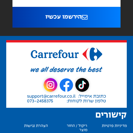
הירשמו עכשיו
כתובת אימייל:
support@carrefour.co.il
טלפון שרות לקוחות:
073-2458375
קישורים
מדיניות פרטיות
ריקול / החזר
הצהרת נגישות
מוצר